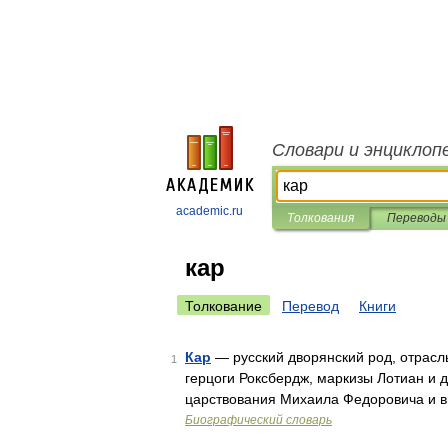
Словари и энциклоп
academic.ru
Толкования
Переводы
кар
Толкование
Перевод
Книги
Кар
— русский дворянский род, отрасл
1
герцоги Роксбердж, маркизы Лотиан и 
царствования Михаила Федоровича и в
Биографический словарь