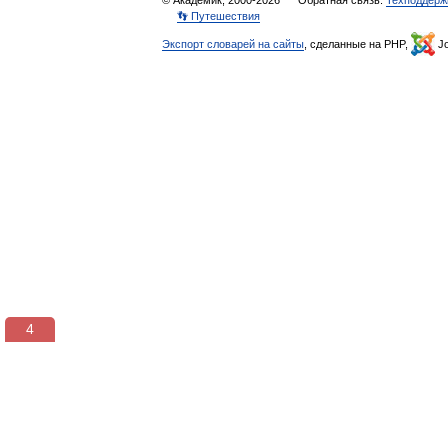
© Академик, 2000-2026
Обратная связь:
Техподдерж
👣 Путешествия
Экспорт словарей на сайты
, сделанные на PHP,
Jo
3