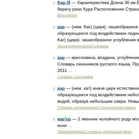
Кар-Я
— Характеристика Длина 36 км Б
2
берегу реки Хура Расположение Стран
Википедия
кар
— (нем. Kar) (цирк), чашеобразное 
3
образующееся под воздействием ледник
Kar) (цирк), чашеобразное углубление 
Энциклопедический словарь
кар
— кресловина, впадина, углубление
4
Словарь синонимов русского языка. Пра
2011 …
Словарь синонимов
кар
— (нем. кат) иначе цирк естествен
5
образующееся под воздействием небол
водой, образуя небольшие озера. Новы
Словарь иностранных слов русского языка
кар'єр
— 1 іменник чоловічого роду міс
6
коня …
Орфографічний словник української мови