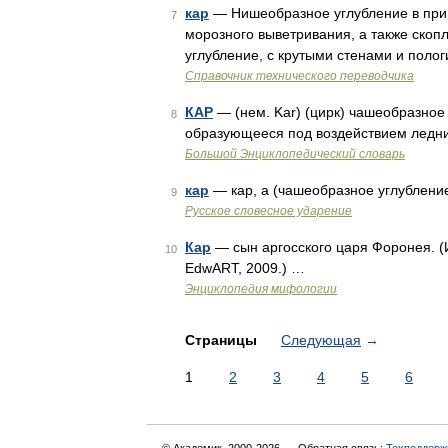
кар
— Нишеобразное углубление в при
7
морозного выветривания, а также скоп
углубление, с крутыми стенами и поло
Справочник технического переводчика
КАР
— (нем. Kar) (цирк) чашеобразное 
8
образующееся под воздействием ледни
Большой Энциклопедический словарь
кар
— кар, а (чашеобразное углубление
9
Русское словесное ударение
Кар
— сын аргосского царя Форонея. (
10
EdwART, 2009.) …
Энциклопедия мифологии
Страницы
Следующая
→
1
2
3
4
5
6