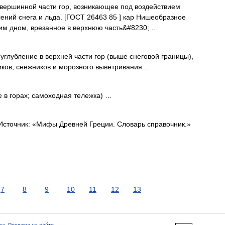
вершинной части гор, возникающее под воздействием
лений снега и льда. [ГОСТ 26463 85 ] кар Нишеобразное
гим дном, врезанное в верхнюю часть&#8230; …
углубление в верхней части гор (выше снеговой границы),
ков, снежников и морозного выветривания …
 в горах; самоходная тележка) …
Источник: «Мифы Древней Греции. Словарь справочник.»
7
8
9
10
11
12
13