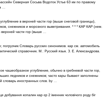
ассейн Северная Сосьва Водоток Устье 63 км по правому
а …
углубление в верхней части гор (выше снеговой границы),
ов, снежников и морозного выветривания. * * * КАР КАР (нем.
в верхней части гор (выше …
; погрузчик Словарь русских синонимов. кар см. автомобиль
ктический справочник. М.: Русский язык. З. Е. Александрова.
ное чашеобразное углубление, обычно в гребневой части гор,
ьших ледников и снежников; часто кары бывают заполнены
й словарь иностранных слов. by …
це добування копалин кар єр 2 іменник чоловічого роду біг