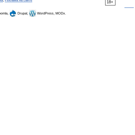
ка
,
Реклама на сайте
18+
omla,
Drupal,
WordPress, MODx.